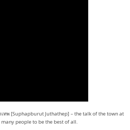
าเทพ [Suphapburut Juthathep] – the talk of the town at
y many people to be the best of all.