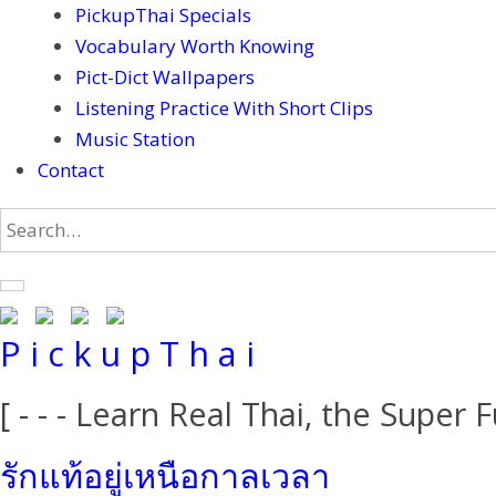
PickupThai Specials
Vocabulary Worth Knowing
Pict-Dict Wallpapers
Listening Practice With Short Clips
Music Station
Contact
P i c k u p T h a i
[ - - - Learn Real Thai, the Super F
รักแท้อยู่เหนือกาลเวลา