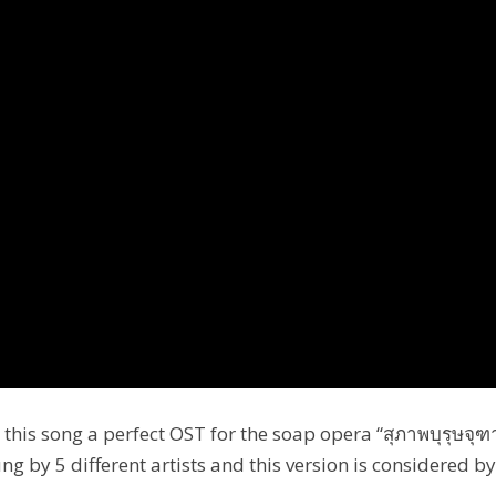
his song a perfect OST for the soap opera “สุภาพบุรุษจุฑ
ung by 5 different artists and this version is considered b