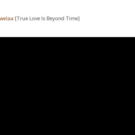
 welaa
[True Love Is Beyond Time]