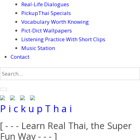
Real-Life Dialogues
PickupThai Specials
Vocabulary Worth Knowing
Pict-Dict Wallpapers
Listening Practice With Short Clips
Music Station
Contact
P i c k u p T h a i
[ - - - Learn Real Thai, the Super
Fun Way - - - ]