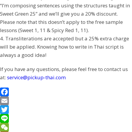
“I’m composing sentences using the structures taught in
Sweet Green 25” and we’ll give you a 20% discount.
Please note that this doesn’t apply to the free sample
lessons (Sweet 1, 11 & Spicy Red 1, 11).
4. Transliterations are accepted but a 25% extra charge
will be applied. Knowing how to write in Thai script is
always a good idea!
If you have any questions, please feel free to contact us
at:
service@pickup-thai.com
F
a
E
c
m
T
e
a
w
L