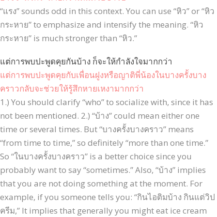
“แรง” sounds odd in this context. You can use “หิว” or “หิว
กระหาย” to emphasize and intensify the meaning. “หิว
กระหาย” is much stronger than “หิว.”
แต่การพบปะพูดคุยกันบ้าง ก็จะให้กำลังใจมากกว่า
แต่การพบปะพูดคุยกับเพื่อนฝูงหรือญาติพี่น้องในบางครั้งบาง
คราวกลับจะช่วยให้รู้สึกหายเหงามากกว่า
1.) You should clarify “who” to socialize with, since it has
not been mentioned. 2.) “บ้าง” could mean either one
time or several times. But “บางครั้งบางคราว” means
“from time to time,” so definitely “more than one time.”
So “ในบางครั้งบางคราว” is a better choice since you
probably want to say “sometimes.” Also, “บ้าง” implies
that you are not doing something at the moment. For
example, if you someone tells you: “กินไอติมบ้าง กินแต่วิป
ครีม,” It implies that generally you might eat ice cream