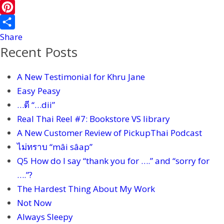
b
i
i
i
W
o
l
t
n
e
P
o
t
e
C
i
Share
Recent Posts
k
e
h
n
r
a
t
A New Testimonial for Khru Jane
t
e
Easy Peasy
r
…ดี “…dii”
e
Real Thai Reel #7: Bookstore VS library
s
A New Customer Review of PickupThai Podcast
t
ไม่ทราบ “mâi sâap”
Q5 How do I say “thank you for ….” and “sorry for
….”?
The Hardest Thing About My Work
Not Now
Always Sleepy