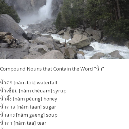
Compound Nouns that Contain the Word “น้ำ”
น้ำตก [nám tòk] waterfall
น้ำเชื่อม [nám chêuam] syrup
น้ำผึ้ง [nám pêung] honey
น้ำตาล [nám taan] sugar
น้ำแกง [nám gaeng] soup
น้ำตา [nám taa] tear