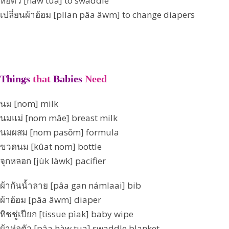
ห่อตัว [hàw tua] to swaddle
เปลี่ยนผ้าอ้อม [plìan pâa âwm] to change diapers
Things
that
Babies
Need
นม [nom] milk
นมแม่ [nom mâe] breast milk
นมผสม [nom pasǒm] formula
ขวดนม [kûat nom] bottle
จุกหลอก [jùk làwk] pacifier
ผ้ากันน้ำลาย [pâa gan námlaai] bib
ผ้าอ้อม [pâa âwm] diaper
ทิชชู่เปียก [tissue pìak] baby wipe
ผ้าห่อตัว [pâa hàw tua] swaddle blanket