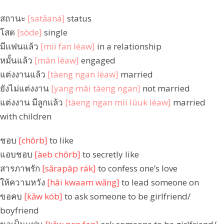
สถานะ
[satăaná]
status
โสด
[sòde]
single
มีแฟนแล้ว
[mii fan léaw]
in a relationship
หมั้นแล้ว
[mân léaw]
engaged
แต่งงานแล้ว
[tàeng ngan léaw]
married
ยังไม่แต่งงาน
[yang mâi tàeng ngan]
not married
แต่งงาน มีลูกแล้ว
[tàeng ngan mii lûuk léaw]
married
with children
ชอบ
[chôrb]
to like
แอบชอบ
[àeb chôrb]
to secretly like
สารภาพรัก
[sărapâp rák]
to confess one’s love
ให้ความหวัง
[hâi kwaam wăng]
to lead someone on
ขอคบ
[kăw kób]
to ask someone to be girlfriend/
boyfriend