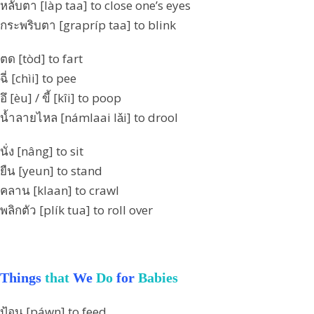
หลับตา [làp taa] to close one’s eyes
กระพริบตา [grapríp taa] to blink
ตด [tòd] to fart
ฉี่ [chìi] to pee
อึ [èu] / ขี้ [kîi] to poop
น้ำลายไหล [námlaai lǎi] to drool
นั่ง [nâng] to sit
ยืน [yeun] to stand
คลาน [klaan] to crawl
พลิกตัว [plík tua] to roll over
Things
that
We
Do
for
Babies
ป้อน [páwn] to feed