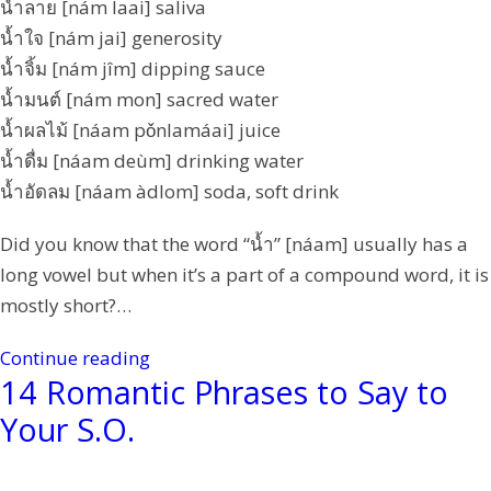
น้ำลาย [nám laai] saliva
น้ำใจ [nám jai] generosity
น้ำจิ้ม [nám jîm] dipping sauce
น้ำมนต์ [nám mon] sacred water
น้ำผลไม้ [náam pǒnlamáai] juice
น้ำดื่ม [náam deùm] drinking water
น้ำอัดลม [náam àdlom] soda, soft drink
Did you know that the word “น้ำ” [náam] usually has a
long vowel but when it’s a part of a compound word, it is
mostly short?…
Continue reading
14 Romantic Phrases to Say to
Your S.O.