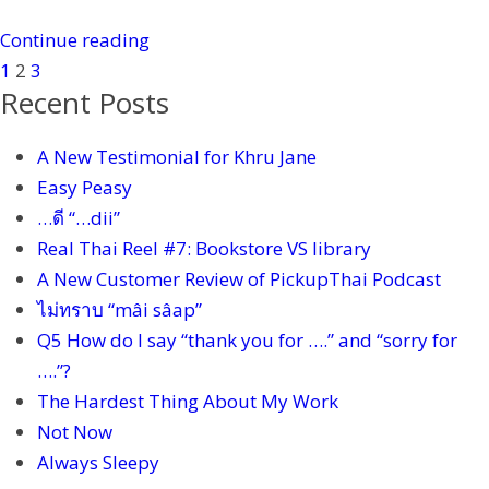
Continue reading
1
2
3
Recent Posts
A New Testimonial for Khru Jane
Easy Peasy
…ดี “…dii”
Real Thai Reel #7: Bookstore VS library
A New Customer Review of PickupThai Podcast
ไม่ทราบ “mâi sâap”
Q5 How do I say “thank you for ….” and “sorry for
….”?
The Hardest Thing About My Work
Not Now
Always Sleepy