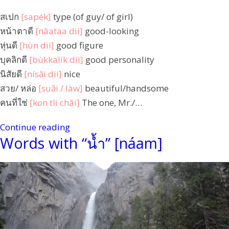
สเปก
[sapék]
type (of guy/ of girl)
หน้าตาดี
[nâataa dii]
good-looking
หุ่นดี
[hùn dii]
good figure
บุคลิกดี
[bùkkalík dii]
good personality
นิสัยดี
[nísăi dii]
nice
สวย/ หล่อ
[suăi / làw]
beautiful/handsome
คนที่ใช่
[kon tîi châi]
The one, Mr./…
Continue reading
Words with “น้ำ” [náam]