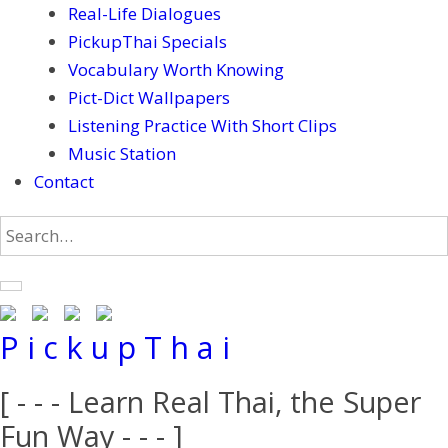
Real-Life Dialogues
PickupThai Specials
Vocabulary Worth Knowing
Pict-Dict Wallpapers
Listening Practice With Short Clips
Music Station
Contact
P i c k u p T h a i
[ - - - Learn Real Thai, the Super
Fun Way - - - ]