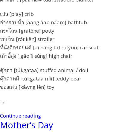
เปล [play] crib
อ่างอาบน้ำ [àang àab náam] bathtub
กระโถน [gratǒne] potty
รถเข็น [rót kěn] stroller
ที่นั่งติดรถยนต์ [tîi nâng tìd rótyon] car seat
เก้าอี้สูง [ gâo îi sǔng] high chair
ตุ๊กตา [túkgataa] stuffed animal / doll
ตุ๊กตาหมี [túkgataa mǐi] teddy bear
ของเล่น [kǎwng lên] toy
…
Continue reading
Mother’s Day