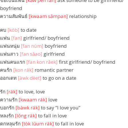
ขอเป็นแฟน
[kăw pen fan]
ask someone to be girlfriend/
boyfriend
ความสัมพันธ์
[kwaam sămpan]
relationship
คบ
[kób]
to date
แฟน
[fan]
girlfriend/ boyfriend
แฟนหนุ่ม
[fan nùm]
boyfriend
แฟนสาว
[fan săao]
girlfriend
แฟนคนแรก
[fan kon râek]
first girlfriend/ boyfriend
คนรัก
[kon rák]
romantic partner
ออกเดท
[àwk dèet]
to go on a date
รัก
[rák]
to love, love
ความรัก
[kwaam rák]
love
บอกรัก
[bàwk rák]
to say “I love you”
หลงรัก
[lŏng rák]
to fall in love
ตกหลุมรัก
[tòk lŭum rák]
to fall in love