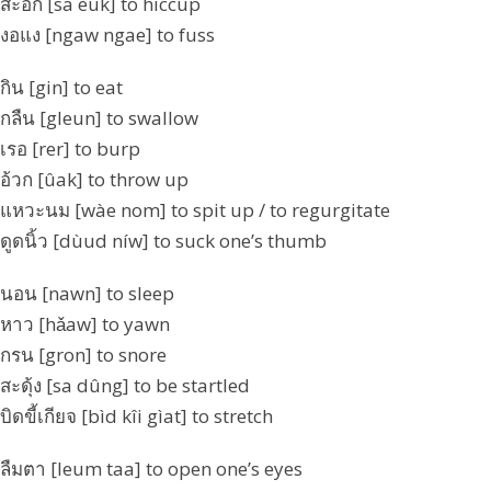
สะอึก [sa èuk] to hiccup
งอแง [ngaw ngae] to fuss
กิน [gin] to eat
กลืน [gleun] to swallow
เรอ [rer] to burp
อ้วก [ûak] to throw up
แหวะนม [wàe nom] to spit up / to regurgitate
ดูดนิ้ว [dùud níw] to suck one’s thumb
นอน [nawn] to sleep
หาว [hǎaw] to yawn
กรน [gron] to snore
สะดุ้ง [sa dûng] to be startled
บิดขี้เกียจ [bìd kîi gìat] to stretch
ลืมตา [leum taa] to open one’s eyes