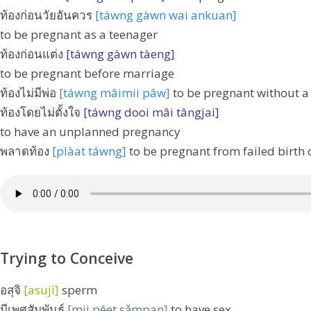
ท้องก่อนวัยอันควร
[táwng gàwn wai ankuan]
to be pregnant as a teenager
ท้องก่อนแต่ง
[táwng gàwn tàeng]
to be pregnant before marriage
ท้องไม่มีพ่อ
[táwng mâimii pâw]
to be pregnant without a
ท้องโดยไม่ตั้งใจ
[táwng dooi mâi tângjai]
to have an unplanned pregnancy
พลาดท้อง
[plàat táwng]
to be pregnant from failed birth 
Trying to Conceive
อสุจิ
[asujì]
sperm
มีเพศสัมพันธ์
[mii pêet sǎmpan]
to have sex