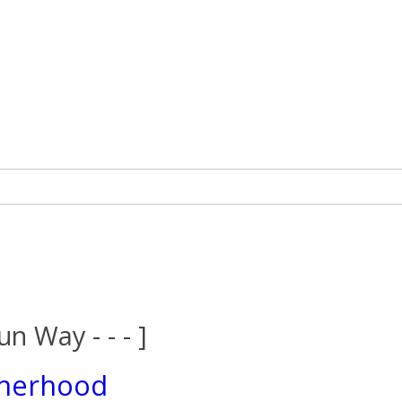
un Way - - - ]
therhood