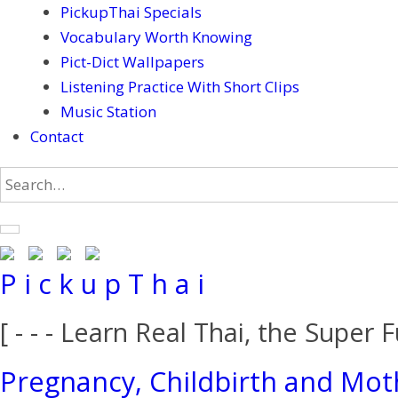
PickupThai Specials
Vocabulary Worth Knowing
Pict-Dict Wallpapers
Listening Practice With Short Clips
Music Station
Contact
P i c k u p T h a i
[ - - - Learn Real Thai, the Super F
Pregnancy, Childbirth and Mo