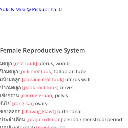
Yuki & Miki @ PickupThai
0
Female Reproductive System
มดลูก
[mót lûuk]
uterus, womb
ปีกมดลูก
[pìik mót lûuk]
fallopian tube
ผนังมดลูก
[panǎng mót lûuk]
uterus wall
ปากมดลูก
[pàak mót lûuk]
cervix
เชิงกราน
[cherng graan]
pelvis
รังไข่
[rang kài]
ovary
ช่องคลอด
[châwng klàwt]
birth canal
ประจำเดือน
[prajam deuan]
period / menstrual period
เมนส์ (informal)
[men]
period