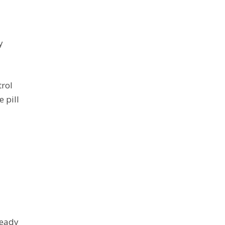
y
trol
e pill
ready