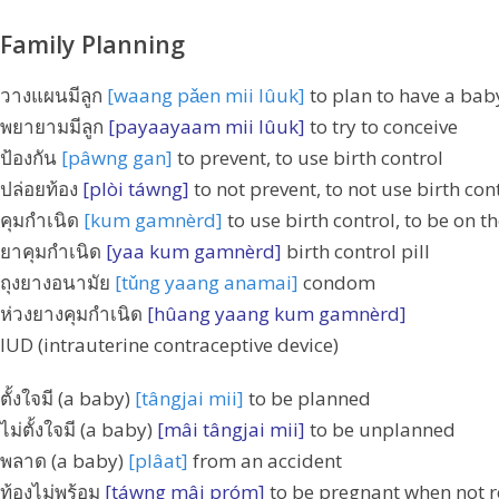
Family Planning
วางแผนมีลูก
[waang pǎen mii lûuk]
to plan to have a bab
พยายามมีลูก
[payaayaam mii lûuk]
to try to conceive
ป้องกัน
[pâwng gan]
to prevent, to use birth control
ปล่อยท้อง
[plòi táwng]
to not prevent, to not use birth con
คุมกำเนิด
[kum gamnèrd]
to use birth control, to be on th
ยาคุมกำเนิด
[yaa kum gamnèrd]
birth control pill
ถุงยางอนามัย
[tǔng yaang anamai]
condom
ห่วงยางคุมกำเนิด
[hûang yaang kum gamnèrd]
IUD (intrauterine contraceptive device)
ตั้งใจมี (a baby)
[tângjai mii]
to be planned
ไม่ตั้งใจมี (a baby)
[mâi tângjai mii]
to be unplanned
พลาด (a baby)
[plâat]
from an accident
ท้องไม่พร้อม
[táwng mâi próm]
to be pregnant when not 